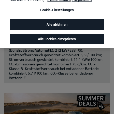
Kia Sportage 1.6 T-GDI 48V AWD DCT
(Benzin/Automatik);
Cookie-Einstellungen
132 kW (180 PS): Kraftstoffverbrauch kombiniert 7,8
l/100 km; CO
-Emissionen kombiniert 177 g/km. CO
-
2
2
Klasse G.
Alle ablehnen
Kia Sportage Hybrid 1.6 T-GDI Hybrid AWD
(Benzin/Automatik); 176 kW (239 PS):
Kraftstoffverbrauch kombiniert 6,5 l/100 km; CO
-
2
Alle Cookies akzeptieren
Emissionen kombiniert 147 g/km. CO
-Klasse E.
2
Kia Sportage Plug-in Hybrid 1.6 T-GDI AT AWD
(Benzin/Strom/Automatik); 212 kW (288 PS):
Kraftstoffverbrauch gewichtet kombiniert 3,3 l/100 km;
Stromverbrauch gewichtet kombiniert 11,1 kWh/100 km;
CO
-Emissionen gewichtet kombiniert 75 g/km. CO
-
2
2
Klasse B. Kraftstoffverbrauch bei entladener Batterie
kombiniert 6,7 l/100 km. CO
-Klasse bei entladener
2
Batterie E.