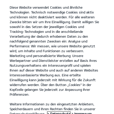
Diese Website verwendet Cookies und ähnliche
open
Technologien. Technisch notwendige Cookies sind aktiv
menu
und können nicht deaktiviert werden. Für alle weiteren
KONTAKT
Zwecke bitten wir um Ihre Einwilligung. Damit willigen Sie
sowohl in das Setzen der jeweiligen Cookies und
Tracking-Technologien und in die anschließende
AKTIONEN
Verarbeitung der dadurch erhobenen Daten zu den
nachfolgend genannten Zwecken ein: Analyse und
AKTIONEN
Performance: Wir messen, wie unsere Website genutzt
wird, um Inhalte und Funktionen zu verbessern.
Marketing und personalisierte Werbung: Unsere
Werbepartner und Dienstleister erstellen auf Basis Ihres
Nutzungsverhaltens ein Interessenprofil und spielen
Ihnen auf dieser Website und auch auf anderen Websites
interessenbasierte Werbung aus. Eine erteilte
Einwilligung kann jederzeit mit Wirkung für die Zukunft
widerrufen werden. Über den Button „Cookies“ in der
Kopfzeile gelangen Sie jederzeit zur Anpassung Ihrer
Präferenzen.
Weitere Informationen zu den eingesetzten Anbietern,
Der Kia Sportage.
Speicherdauern und Ihren Rechten finden Sie in unserer
Mehr erfahren
Platz für alles, was Familie ausmacht.
Datenschutzerklärung.
> Datenschutz
> Impressum