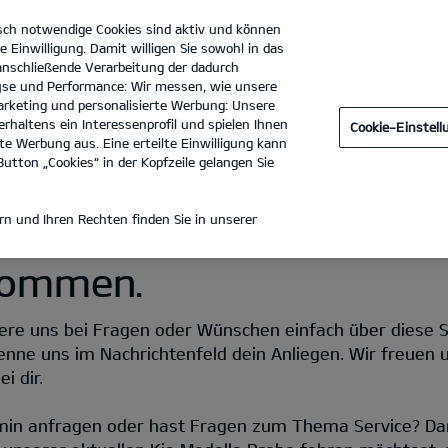
sch notwendige Cookies sind aktiv und können
e Einwilligung. Damit willigen Sie sowohl in das
 anschließende Verarbeitung der dadurch
se und Performance: Wir messen, wie unsere
G&J Autoservice GmbH
Tel. :
02228 - 913690
rketing und personalisierte Werbung: Unsere
rhaltens ein Interessenprofil und spielen Ihnen
Cookie-Einstel
e Werbung aus. Eine erteilte Einwilligung kann
utton „Cookies“ in der Kopfzeile gelangen Sie
n und Ihren Rechten finden Sie in unserer
lkommen.
re uns bei Fragen oder Wünschen einfach über diese Seit
enne uns im Nachrichtenfeld dein Anliegen. Wir freuen 
i dir.
min anfragen oder hast Fragen zum Thema Service? Da