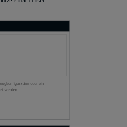
 nutze einfach unser
zeugkonfiguration oder ein
et werden.