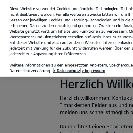
Diese Website verwendet Cookies und ähnliche Technologien. Techni
open
nicht deaktiviert werden. Für alle weiteren Zwecke bitten wir um Ihr
menu
Setzen der jeweiligen Cookies und Tracking-Technologien und in die
erhobenen Daten zu den nachfolgend genannten Zwecken ein: Analy
Website genutzt wird, um Inhalte und Funktionen zu verbessern. Ma
Werbepartner und Dienstleister erstellen auf Basis Ihres Nutzungsve
KONTAKT
auf dieser Website und auch auf anderen Websites interessenbasiert
jederzeit mit Wirkung für die Zukunft widerrufen werden. Über den B
jederzeit zur Anpassung Ihrer Präferenzen.
KONTAKT
Weitere Informationen zu den eingesetzten Anbietern, Speicherdauer
Datenschutzerklärung.
> Datenschutz
> Impressum
Herzlich Wil
Herzlich willkommen! Kontaktie
* markierten Felder aus und n
melden uns schnellstmöglich be
Du möchtest einen Serviceter