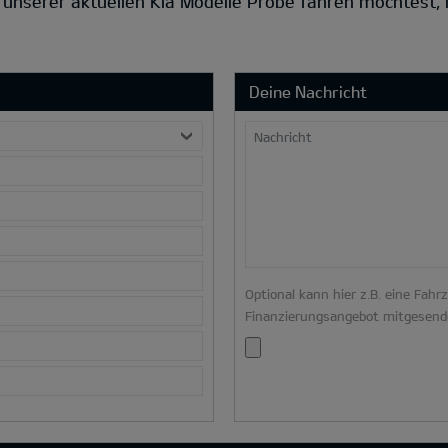
s unserer aktuellen Kia Modelle Probe fahren möchtest,
Deine Nachricht
Nachricht
Optional kann hier z.B. eine Fahr
Finanzierungsangebot mitgesend