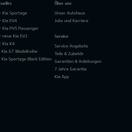
tuelles
Über uns
r Kia Sportage
Unser Autohaus
r Kia EV4
Jobs und Karriere
r Kia PV5 Passenger
r neue Kia EV2
Service
r Kia K4
Service Angebote
e Kia GT Modellreihe
Teile & Zubehör
e Kia Sportage Black Edition
Garantien & Anleitungen
7 Jahre Garantie
Kia App