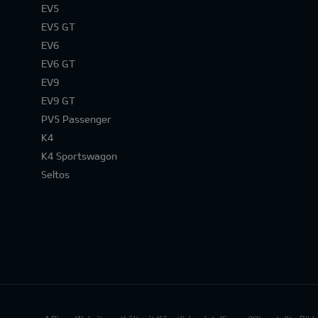
EV5
EV5 GT
EV6
EV6 GT
EV9
EV9 GT
PV5 Passenger
K4
K4 Sportswagon
Seltos